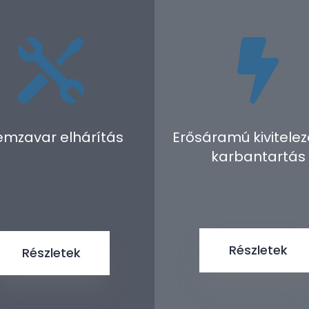


emzavar elhárítás
Erősáramú kivitelez
karbantartás
Részletek
Részletek