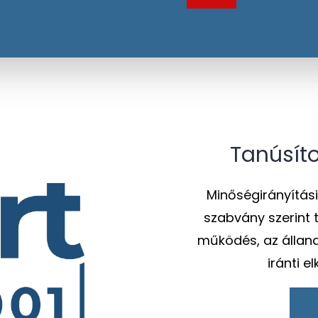
Tanúsíto
Minőségirányítási
szabvány szerint 
működés, az álland
iránti e