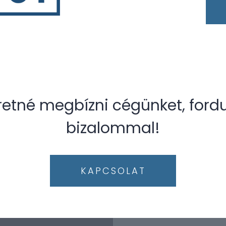
retné megbízni cégünket, ford
bizalommal!
KAPCSOLAT