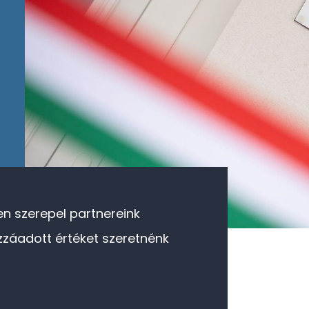
n szerepel partnereink
zzáadott értéket szeretnénk