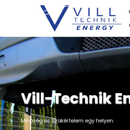
Videólejátszó
Vill-Technik En
Minőség és Szakértelem egy helyen.