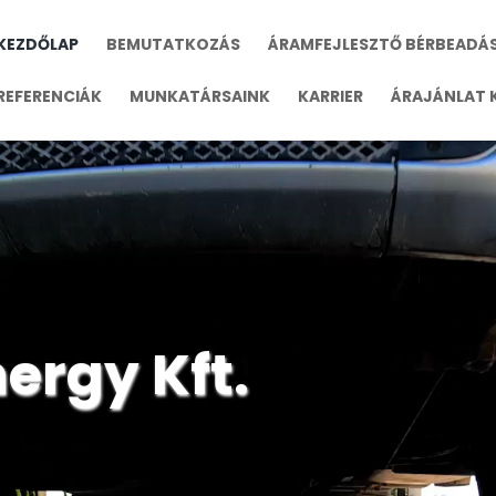
KEZDŐLAP
BEMUTATKOZÁS
ÁRAMFEJLESZTŐ BÉRBEADÁ
REFERENCIÁK
MUNKATÁRSAINK
KARRIER
ÁRAJÁNLAT 
ergy Kft.