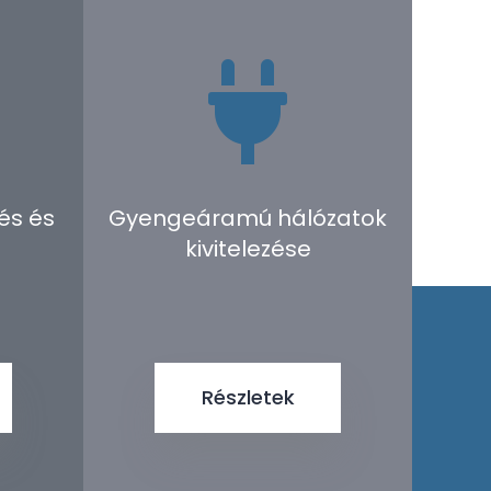

és és
Gyengeáramú hálózatok
kivitelezése
Részletek