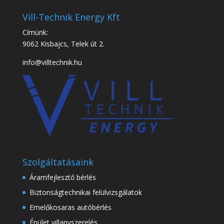
Vill-Technik Energy Kft
Címünk:
9062 Kisbajcs, Telek út 2.
info@villtechnik.hu
Szolgáltatásaink
Áramfejlesztő bérlés
Biztonságtechnikai felülvizsgálatok
Emelőkosaras autóbérlés
Épület villanyszerelés