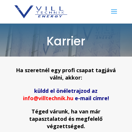
Karrier
Ha szeretnél egy profi csapat tagjává
válni, akkor:
küldd el önéletrajzod az
info@villtechnik.hu
e-mail címre!
Téged várunk, ha van már
tapasztalatod és megfelelő
végzettséged.