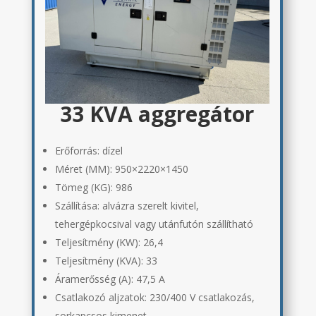
33 KVA aggregátor
Erőforrás: dízel
Méret (MM):
950×2220×1450
Tömeg (KG):
986
Szállítása: a
lvázra szerelt kivitel,
tehergépkocsival vagy utánfutón szállítható
Teljesítmény (KW): 26,4
Teljesítmény (KVA): 33
Áramerősség (A):
47,5 A
Csatlakozó aljzatok:
230/400 V csatlakozás,
sorkapcsos kimenet