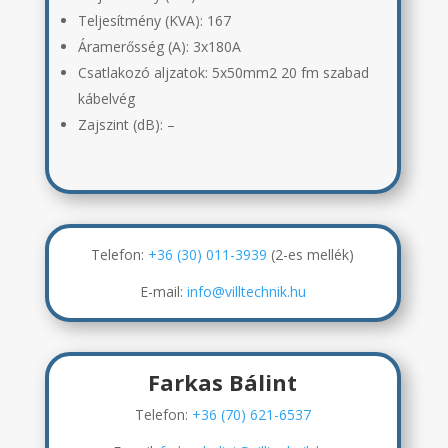
Teljesítmény (KVA): 167
Áramerősség (A):
3x180A
Csatlakozó aljzatok:
5x50mm2 20 fm szabad
kábelvég
Zajszint (dB): –
Telefon:
+36 (30) 011-3939
(2-es mellék)
E-mail:
info@villtechnik.hu
Farkas Bálint
Telefon:
+36 (70) 621-6537