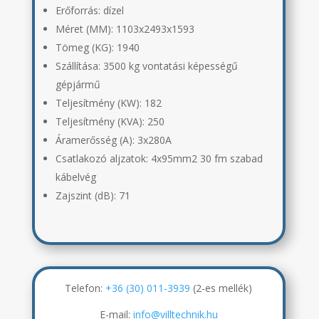
Erőforrás: dízel
Méret (MM):
1103x2493x1593
Tömeg (KG):
1940
Szállítása:
3500 kg vontatási képességű
gépjármű
Teljesítmény (KW): 182
Teljesítmény (KVA): 250
Áramerősség (A):
3x280A
Csatlakozó aljzatok:
4x95mm2 30 fm szabad
kábelvég
Zajszint (dB):
71
Telefon:
+36 (30) 011-3939
(2-es mellék)
E-mail:
info@villtechnik.hu