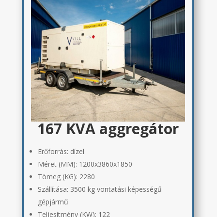
167 KVA aggregátor
Erőforrás: dízel
Méret (MM):
1200x3860x1850
Tömeg (KG):
2280
Szállítása:
3500 kg vontatási képességű
gépjármű
Teljesítmény (KW): 122