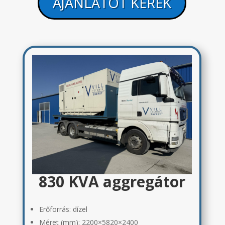
AJÁNLATOT KÉREK
830 KVA aggregátor
Erőforrás: dízel
Méret (mm): 2200×5820×2400