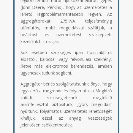
legkorszerűbb motor típusokkal ellátott gépek
(John Deere, Perkins), hogy az üzemeltetés a
lehető legproblémamentesebb legyen. Az
aggregátorokat 275KVA teljesítményig
utánfutós, mobil megoldással szállítjuk, a
beállítást és üzemeltetést szakképzett
kezelőink biztosítják.
Sok esetben szükséges ipari hosszabbító,
elosztó-, kalocsa- vagy felvonulási szekrény,
illetve más elektromos berendezés, amiben
ugyancsak tudunk segíteni.
Aggregátor bérlés szolgáltatásunk előnye, hogy
egyszerű a megrendelés folyamata, a Megbízó
valódi szükségleteinek megfelelő
áramfejlesztőt biztosítunk, gyors megoldást
nyújtunk, folyamatos üzemeltetés lehetőségét
kínáljuk, ezzel az anyagi veszteségek
jelentősen csökkenthetőek.