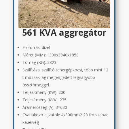
561 KVA aggregátor
Erőforrás: dízel
Méret (MM):
1300x3940x1850
Tömeg (KG):
2823
Szállítása:
szállító tehergépkocsi, több mint 12
t műszakilag megengedett legnagyobb
össztömeggel.
Teljesítmény (KW): 200
Teljesítmény (KVA): 275
Áramerősség (A):
3×630
Csatlakozó aljzatok:
4x300mm2 20 fm szabad
kábelvég