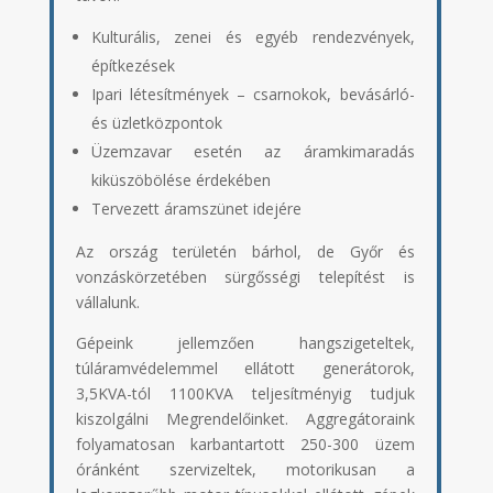
Kulturális, zenei és egyéb rendezvények,
építkezések
Ipari létesítmények – csarnokok, bevásárló-
és üzletközpontok
Üzemzavar esetén az áramkimaradás
kiküszöbölése érdekében
Tervezett áramszünet idejére
Az ország területén bárhol, de Győr és
vonzáskörzetében sürgősségi telepítést is
vállalunk.
Gépeink jellemzően hangszigeteltek,
túláramvédelemmel ellátott generátorok,
3,5KVA-tól 1100KVA teljesítményig tudjuk
kiszolgálni Megrendelőinket. Aggregátoraink
folyamatosan karbantartott 250-300 üzem
óránként szervizeltek, motorikusan a