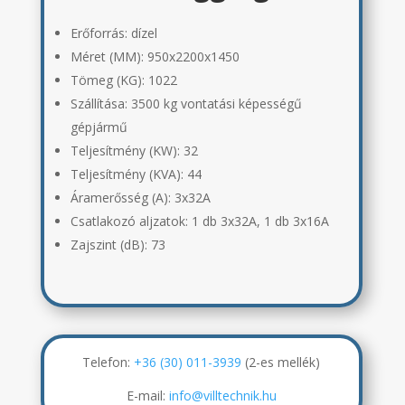
Erőforrás: dízel
Méret (MM):
950x2200x1450
Tömeg (KG):
1022
Szállítása:
3500 kg vontatási képességű
gépjármű
Teljesítmény (KW): 32
Teljesítmény (KVA): 44
Áramerősség (A):
3x32A
Csatlakozó aljzatok:
1 db 3x32A, 1 db 3x16A
Zajszint (dB):
73
Telefon:
+36 (30) 011-3939
(2-es mellék)
E-mail:
info@villtechnik.hu