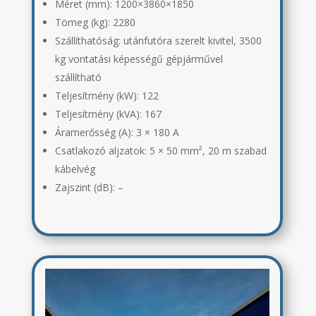
Méret (mm): 1200×3860×1850
Tömeg (kg): 2280
Szállíthatóság: utánfutóra szerelt kivitel, 3500
kg vontatási képességű gépjárművel
szállítható
Teljesítmény (kW): 122
Teljesítmény (kVA): 167
Áramerősség (A): 3 × 180 A
Csatlakozó aljzatok: 5 × 50 mm², 20 m szabad
kábelvég
Zajszint (dB): –