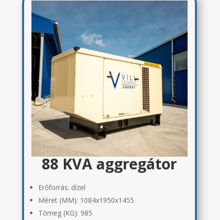
88 KVA aggregátor
Erőforrás: dízel
Méret (MM):
1084x1950x1455
Tömeg (KG):
985