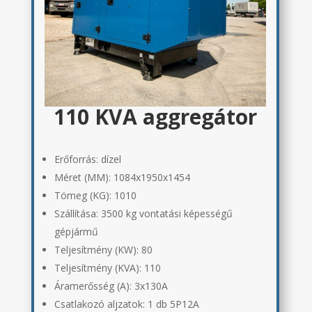
110 KVA aggregátor
Erőforrás: dízel
Méret (MM):
1084x1950x1454
Tömeg (KG):
1010
Szállítása:
3500 kg vontatási képességű
gépjármű
Teljesítmény (KW): 80
Teljesítmény (KVA): 110
Áramerősség (A):
3x130A
Csatlakozó aljzatok:
1 db 5P12A