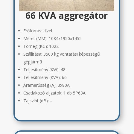
66 KVA aggregátor
Erőforrás: dízel
Méret (MM):
1084x1950x1455
Tömeg (KG):
1022
Szállítása:
3500 kg vontatási képességű
gépjármű
Teljesítmény (KW): 48
Teljesítmény (KVA): 66
Áramerősség (A):
3x80A
Csatlakozó aljzatok:
1 db 5P63A
Zajszint (dB):
–