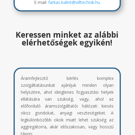
E-mail:
farkas.balint@villtechnik.hu
Keressen minket az alábbi
elérhetőségek egyikén!
Áramfejlesztő bérlés komplex
szolgáltatásunkat ajánljuk minden olyan
helyszínre, ahol ideiglenes fogyasztási helyek
ellátására van szükség, vagy, ahol az
előforduló áramszolgáltatói hálózati kiesés
okoz gondokat, anyagi veszteségeket.
A
legkülönbözőbb okok miatt lehet szükség az
aggregátorra, akár időszakosan, vagy hosszú
távon: