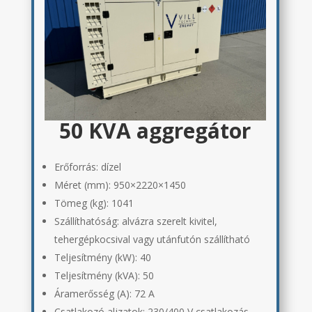
50 KVA aggregátor
Erőforrás: dízel
Méret (mm): 950×2220×1450
Tömeg (kg): 1041
Szállíthatóság: alvázra szerelt kivitel,
tehergépkocsival vagy utánfutón szállítható
Teljesítmény (kW): 40
Teljesítmény (kVA): 50
Áramerősség (A): 72 A
Csatlakozó aljzatok: 230/400 V csatlakozás,